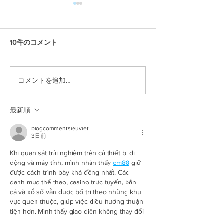
10件のコメント
コメントを追加…
2024年 3月 イベント出店
うえのまるシェ
情報！
上の丸城跡公園
最新順
blogcommentsieuviet
3日前
Khi quan sát trải nghiệm trên cả thiết bị di 
động và máy tính, mình nhận thấy 
cm88
 giữ 
được cách trình bày khá đồng nhất. Các 
danh mục thể thao, casino trực tuyến, bắn 
cá và xổ số vẫn được bố trí theo những khu 
vực quen thuộc, giúp việc điều hướng thuận 
tiện hơn. Mình thấy giao diện không thay đổi 