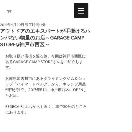
2019年4月20日
読了時間: 1分
アウトドアのエキスパートが手掛けるハ
ンパない物量のお店～GARAGE CAMP
STORE@神戸市西区～
お取り扱い店様を巡る旅、今回は神戸市西区に
あるGARAGE CAMP STOREさんをご紹介しま
す。 
兵庫県加古川市にあるクライミングジム＆ショ
ップ「ハイマートベルグ」から、キャンプ用品
部門が独立、2017年5月に神戸市西区にOPENし
たお店。
FEDECA Factoryからも近く、車で30分のところ
にあります。