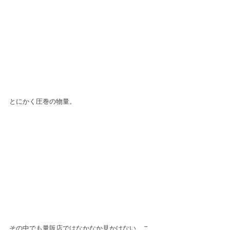
とにかく圧巻の物量。
その中でも量販店ではなかなか見かけない、こ