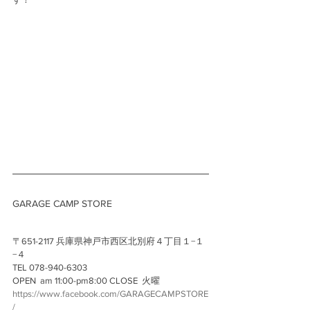
GARAGE CAMP STORE
〒651-2117 兵庫県神戸市西区北別府４丁目１−１
−４ 
TEL 078-940-6303 
OPEN  am 11:00-pm8:00 CLOSE  火曜 
https://www.facebook.com/GARAGECAMPSTORE
/