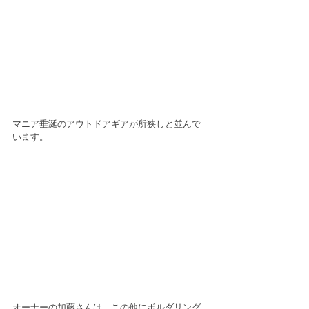
マニア垂涎のアウトドアギアが所狭しと並んで
います。
オーナーの加藤さんは、この他にボルダリング