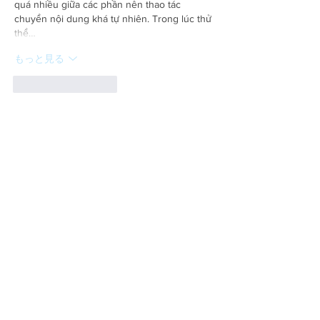
quá nhiều giữa các phần nên thao tác 
chuyển nội dung khá tự nhiên. Trong lúc thử 
thể…
もっと見る
いいね！
返信
blogcommentsieuviet
3日前
Khi mình tìm hiểu 
go88
 ở góc nhìn người 
dùng thường xuyên, mình chú ý nhiều đến 
sự thuận tiện trong quá trình truy cập. Mình 
thấy các danh mục bắn cá, casino trực 
tuyến, game bài và slot game được bố trí 
hợp lý, nên mình có thể quay lại đúng khu 
vực mình cần rất nhanh. Cách tổ chức rõ 
ràng này khiến mình ít bị rối mắt khi có 
nhiều lựa chọn cùng lúc. Mình đánh giá 
nền…
もっと見る