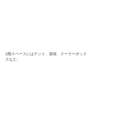
2階スペースにはテント、寝袋、クーラーボック
スなど。