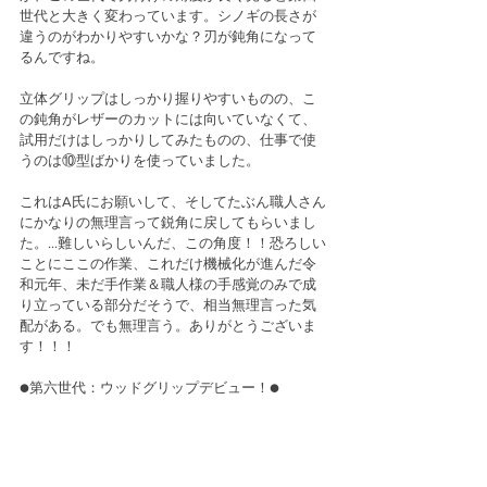
世代と大きく変わっています。シノギの長さが
違うのがわかりやすいかな？刃が鈍角になって
るんですね。
立体グリップはしっかり握りやすいものの、こ
の鈍角がレザーのカットには向いていなくて、
試用だけはしっかりしてみたものの、仕事で使
うのは⑩型ばかりを使っていました。
これはA氏にお願いして、そしてたぶん職人さん
にかなりの無理言って鋭角に戻してもらいまし
た。…難しいらしいんだ、この角度！！恐ろしい
ことにここの作業、これだけ機械化が進んだ令
和元年、未だ手作業＆職人様の手感覚のみで成
り立っている部分だそうで、相当無理言った気
配がある。でも無理言う。ありがとうございま
す！！！
●第六世代：ウッドグリップデビュー！●