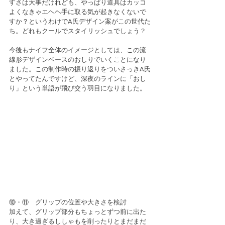
すさは大事だけれども、やっぱり道具はカッコ
よくなきゃエヘヘ手に取る気が起きなくないで
すか？というわけでA氏デザイン案がこの世代た
ち。どれもクールでスタイリッシュでしょう？
今後もナイフ全体のイメージとしては、この流
線形デザインベースのおしりでいくことになり
ました。この制作時の振り返りをついさっきA氏
とやってたんですけど、深夜のラインに「おし
り」という単語が飛び交う羽目になりました。
⑩・⑪　グリップの位置や大きさを検討
加えて、グリップ部分もちょっとずつ前に出た
り、大き過ぎるししゃもを削ったりとまだまだ