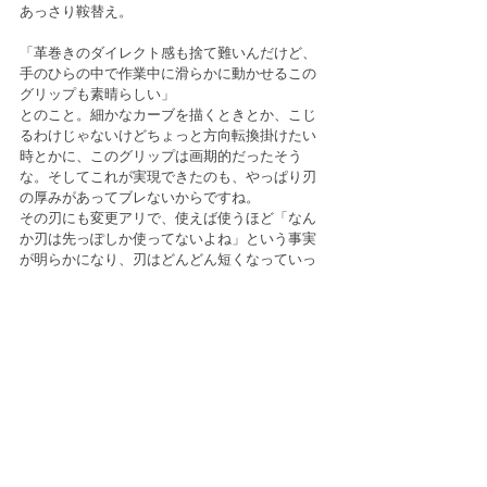
あっさり鞍替え。
「革巻きのダイレクト感も捨て難いんだけど、
手のひらの中で作業中に滑らかに動かせるこの
グリップも素晴らしい」
とのこと。細かなカーブを描くときとか、こじ
るわけじゃないけどちょっと方向転換掛けたい
時とかに、このグリップは画期的だったそう
な。そしてこれが実現できたのも、やっぱり刃
の厚みがあってブレないからですね。
その刃にも変更アリで、使えば使うほど「なん
か刃は先っぽしか使ってないよね」という事実
が明らかになり、刃はどんどん短くなっていっ
ています。
●第七世代：ほぼ最終稿●