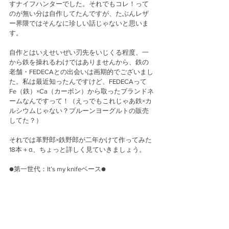
すナイフハンターでした。それでもコレ！って
のが無い分は自作してたんですが、たぶんレザ
ー界隈ではそんなに珍しい話じゃないと思いま
す。
自作とはいえせいぜい刃先をいじくる程度、一
から鉄を操れるわけではありませんから、鉄の
老舗・FEDECAとの出会いは画期的でございまし
た。私は最近知ったんですけど、FEDECAって
Fe（鉄）×Ca（カーボン）から取ったブランドネ
ームなんですって！（えっでもこれじゃあ鉄×カ
ルシウムじゃない？プルーンヨーグルトの販売
してた？）
それでは革野郎×鉄野郎が二年かけて作ってみた
18本＋α、ちょっと詳しく見ていきましょう。
●第一世代：It’s my knifeベース●