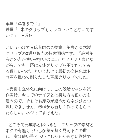
革屋「革巻きで！」
鉄屋「…木のグリップもカッコいいことないです
か？」　←必死
というわけでＡ氏苦肉のご提案、革巻き＆木製
グリップの2通り販売の模索開始です。「絶対革
巻きの方が使いやすいのに…」とブチブチ言いな
がら、でも一応は立体グリップを革で作ってみ
る優しいハゲ。というわけで最初の立体化はト
コ革を重ねて削りだした革製グリップでした。
Ａ氏側も立体化に向けて、この段階でネジを試
作開始。今までのナイフとは持ち方も使い方も
違うので、そもそも厚みが違うからネジひとつ
流用できません。機械から新しく作ってもらっ
たらしい。ネジってすげえな。
…ところで完成形と比べると、グリップの素材と
ネジの有無くらいしか差が無く見えるこの世
代、実は使い手くらいにしかわからない微妙で