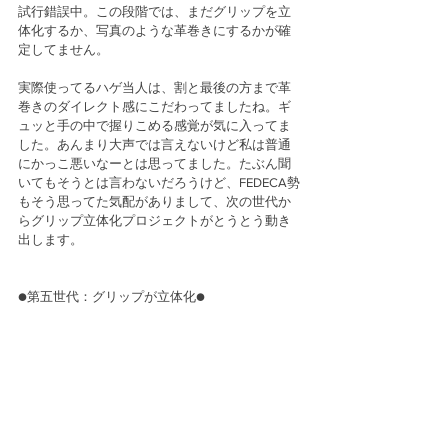
試行錯誤中。この段階では、まだグリップを立
体化するか、写真のような革巻きにするかが確
定してません。
実際使ってるハゲ当人は、割と最後の方まで革
巻きのダイレクト感にこだわってましたね。ギ
ュッと手の中で握りこめる感覚が気に入ってま
した。あんまり大声では言えないけど私は普通
にかっこ悪いなーとは思ってました。たぶん聞
いてもそうとは言わないだろうけど、FEDECA勢
もそう思ってた気配がありまして、次の世代か
らグリップ立体化プロジェクトがとうとう動き
出します。
●第五世代：グリップが立体化●