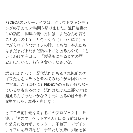
FEDECAのレザーナイフは、クラウドファンディ
ング終了まで50時間を切りました。連日連夜の
この話題、興味の無い方には「まだなんか言う
ことあるの！？」とそろそろ（とっくに？）イ
ヤがられそうなナイフの話、でもね、本人たち
はまだまだまだまだ語れることあるんやで…！と
いうわけで今日は、『製品版に至るまでの歴
史』について、お付き合いくださいな。
語るにあたって、歴代試作たち＆それ以前のナ
イフたちをズラっと並べてみたのが今回のトッ
プ写真。これ以外にもFEDECAのＡ氏が持ち帰っ
ている物もあるので、試作はたぶん全部で30は
超えるんじゃないかな？手元にあるのは全部で
18型でした。意外と多いな！
さて二年前に端を発するこのプロジェクト、丹
波ハピネスマーケットでA氏と出会う前は我々も
御多分に洩れず、カッター、革包丁、デザイン
ナイフに彫刻刀など、手当たり次第に刃物を試