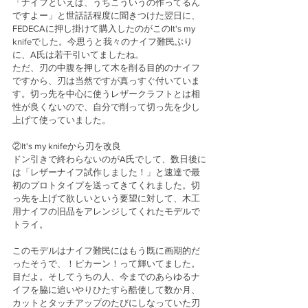
「ナイフといえば、うちこういうの作ってるん
ですよー」と世話話程度に聞きつけた翌日に、
FEDECAに押し掛けて購入したのがこのIt's my 
knifeでした。今思うと我々のナイフ難民ぶり
に、A氏は若干引いてましたね。
ただ、刃の中腹を押して木を削る目的のナイフ
ですから、刃は当然ですが真っすぐ付いていま
す。切っ先を中心に使うレザークラフトとは相
性が良くないので、自分で削って切っ先を少し
上げて使っていました。
②It's my knifeから刃を改良　
ドン引きで終わらないのがA氏でして、数日後に
は「レザーナイフ試作しました！」と速達で最
初のプロトタイプを送ってきてくれました。切
っ先を上げて欲しいという要望に対して、木工
用ナイフの旧品をアレンジしてくれたモデルで
トライ。
このモデルはナイフ難民にはもう既に画期的だ
ったそうで、！ピカーン！って輝いてました。
目だよ。そしてうちの人、今までのあらゆるナ
イフを脇に追いやりひたすら酷使して数か月、
カットとタッチアップのたびにしなっていた刃