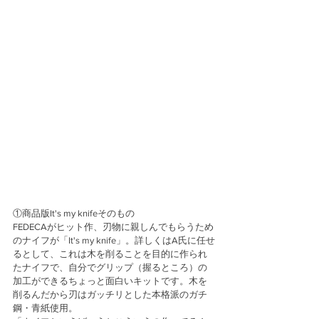
①商品版It's my knifeそのもの
FEDECAがヒット作、刃物に親しんでもらうため
のナイフが「It's my knife」。詳しくはA氏に任せ
るとして、これは木を削ることを目的に作られ
たナイフで、自分でグリップ（握るところ）の
加工ができるちょっと面白いキットです。木を
削るんだから刃はガッチリとした本格派のガチ
鋼・青紙使用。