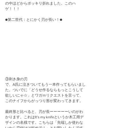
の中ほどからポッキリ折れました。このハ
ゲ！！！
●第二世代：とにかく刃が長い！●
③剥き身の刃　
で、A氏に泣きついてもう一本作ってもらいまし
た。ついでに「どうせ作るならもっとこうして
欲しいにゃ☆」とワガｍリクエストを言って、
このナイフからがっつり形が変わってきます。
最終形と比べると、刃が長ーーーーーいのがわ
かります。これはIt's my knifeというか木工用デ
ザインの名残です。こちらは「先端しか使わな
いから刃付けは短めで！」とお願いしたんです