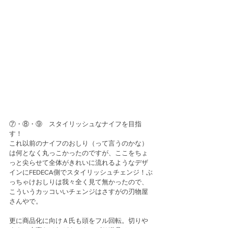
⑦・⑧・⑨　スタイリッシュなナイフを目指
す！
これ以前のナイフのおしり（って言うのかな）
は何となく丸っこかったのですが、ここをちょ
っと尖らせて全体がきれいに流れるようなデザ
インにFEDECA側でスタイリッシュチェンジ！ぶ
っちゃけおしりは我々全く見て無かったので、
こういうカッコいいチェンジはさすがの刃物屋
さんやで。
更に商品化に向けＡ氏も頭をフル回転。切りや