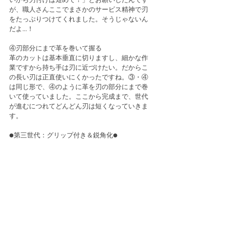
が、職人さんここでまさかのサービス精神で刃
をたっぷりつけてくれました。そうじゃないん
だよ…！
④刃部分にまで革を巻いて握る
革のカットは基本垂直に切りますし、細かな作
業ですから持ち手は刃に近づけたい。だからこ
の長い刃は正直使いにくかったですね。③・④
は同じ形で、④のように革を刃の部分にまで巻
いて使っていました。ここから完成まで、世代
が進むにつれてどんどん刃は短くなっていきま
す。
●第三世代：グリップ付き＆鋭角化●