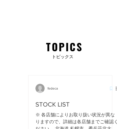
ダクト
MY FIRST Fedeca
企業情報
刃研ぎのお申込み
HOW TO 
TOPICS
​トピックス
リリース
STOCK LIST
fedeca
STOCK LIST
※ 各店舗によりお取り扱い状況が異な
りますので、詳細は各店舗までご確認く
ださい。 北海道 札幌市 秀岳荘北大