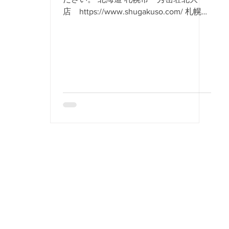
店 https://www.shugakuso.com/ 札幌
市 秀岳荘白石店
https://www.shugakuso.com/ 洞爺湖町
ZERODAY
https://www.instagram.com/zeroday_toy
a/ 旭川市 jerry's outfitter
https://www.jerrys-o.com/ 札幌市
sabi
https://www.instagram.com/naturallifestyl
e.sabi/ 札幌市 コルソ札幌
https://www.instagram.com/corsosapporo
/ 新十津川町 Markeys.
https://www.instagram.com/outdoor_sup
ply_markeys/ 青森 弘前市 THE
CAMPERS NEST
https://www.instagram.com/the_campers
nest/ 八戸市 アウトドアライフ グリ
ー