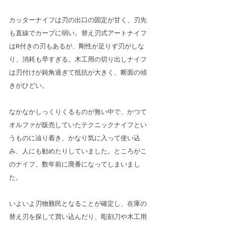
カッターナイフは刃の出口の固定が甘く、刃先
も直線でカーブに弱い。替え刃式アートナイフ
はR付きの刃もあるが、剛性が足りず刃がしな
り、消耗も早すぎる。木工用の切り出しナイフ
は刃付けが鈍角過ぎて抵抗が大きく、断面の傾
きがひどい。
なかなかしっくりくるものが無い中で、かつて
オルファが販売していたテクニックナイフとい
うものに辿り着き、かなり気に入って使い込
み、人にも勧めたりしていました。ところがこ
のナイフ、数年前に廃番になってしまいまし
た。
いよいよ刃物難民となることが確定し、在庫の
替え刃を探して買い込んだり、彫刻刀や木工用