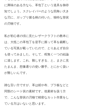
に興味のある方なら、革包丁という道具を御存
知でしょう。スクレイパーのような四角い大き
な刃に、ガップリ握る柄の付いた、独特な形状
の刃物です。
私が初心者の頃に見たレザークラフトの教本に
は、大抵この革包丁を逆手に握って革を裁断し
ている写真が載っていたので、とりあえず自分
も使ってみました。そして、程無く一つの結論
に達します。これ、難しすぎる、と。まさに見
たまんま、想像通りの使い勝手。とにかく扱い
が難しいんです。
雑な言い方ですが、革は紙や布、プラ板などと
同類のシート状の素材です。他素材を扱う方
で、こんな形状の刃物で精密なカット作業をし
ている方はいないと思います。