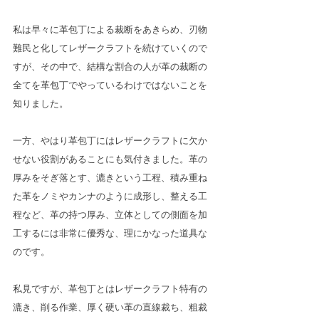
私は早々に革包丁による裁断をあきらめ、刃物
難民と化してレザークラフトを続けていくので
すが、その中で、結構な割合の人が革の裁断の
全てを革包丁でやっているわけではないことを
知りました。
一方、やはり革包丁にはレザークラフトに欠か
せない役割があることにも気付きました。革の
厚みをそぎ落とす、漉きという工程、積み重ね
た革をノミやカンナのように成形し、整える工
程など、革の持つ厚み、立体としての側面を加
工するには非常に優秀な、理にかなった道具な
のです。
私見ですが、革包丁とはレザークラフト特有の
漉き、削る作業、厚く硬い革の直線裁ち、粗裁