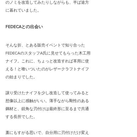
のノミを改造してみたりしながらも、半ば途方
に暮れていました。
FEDECAとの出会い
そんな折、とある販売イベントで知り合った
FEDECAのスタッフA氏に見せてもらった木工用
ナイフ。これに、ちょっと改造すれば革用に使
える！と喰いついたのがレザークラフトナイフ
の始まりでした。
譲り受けたナイフを少し改造して使ってみると
想像以上に感触がいい。薄手ながら剛性のある
鋼材と、鋭角な刃付けは最終形に至るまで共通
する長所でした。
藁にもすがる思いで、自分用に刃付けだけ変え