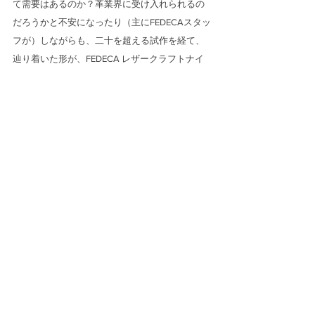
て需要はあるのか？革業界に受け入れられるの
だろうかと不安になったり（主にFEDECAスタッ
フが）しながらも、二十を超える試作を経て、
辿り着いた形が、FEDECA レザークラフトナイ
フです。
次のページ
Vol2.こだわり抜く    ⇒
すべて表示
最新記事