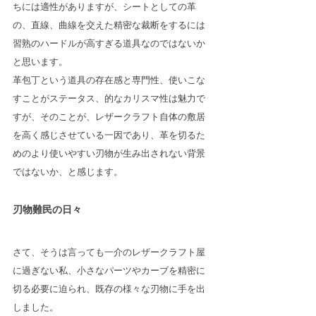
ちには適性がありますが、シートとしての革
の、直線、曲線を交えた精密な裁断をするには
習熟のハードルが高すぎる道具なのではないか
と思います。
革包丁という道具の存在感と専門性、使いこな
すことがステータス、的なカリスマ性は魅力で
すが、そのことが、レザークラフト自体の敷居
を高く感じさせている一因であり、革を切るた
めのより使いやすい刃物が生み出されない背景
ではないか、と感じます。
刃物難民の日々
さて、そうは言っても一介のレザークラフト屋
に過ぎない私、小さなパーツやカーブを精密に
切る必要に迫られ、既存の様々な刃物に手を出
しました。