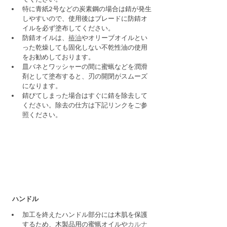
特に青紙2号などの炭素鋼の場合は錆が発生
しやすいので、使用後はブレードに防錆オ
イルを必ず塗布してください。
防錆オイルは、
椿油
やオリーブオイルとい
った乾燥しても固化しない不乾性油の使用
をお勧めしております。
皿バネとワッシャーの間に蜜蝋などを潤滑
剤として塗布すると、刃の開閉がスムーズ
になります。
錆びてしまった場合はすぐに錆を除去して
ください。除去の仕方は下記リンクをご参
照ください。
  ハンドル
加工を終えたハンドル部分には木肌を保護
するため、木製品用の蜜蝋オイルや
カルナ