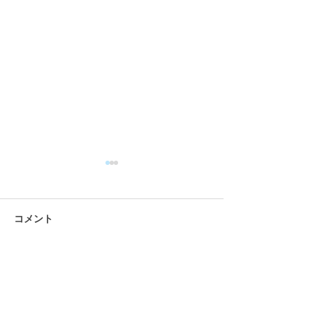
コメント
コメントを追加…
お手入れについて It's my
お手入れについて レ
knife craft 編
クラフトナイフ